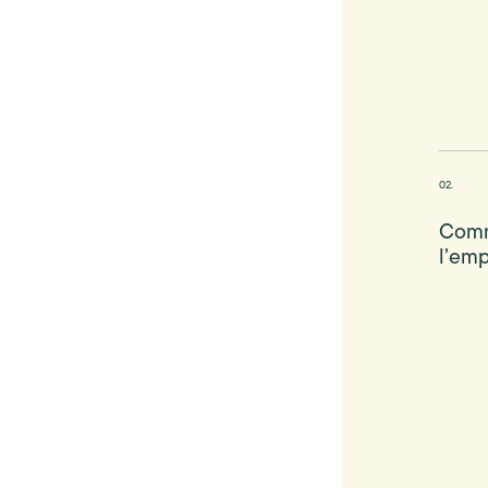
0
2.
Comm
l’em