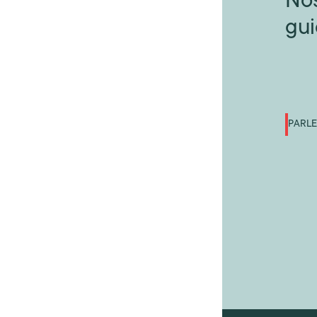
Nos
gui
PARLE