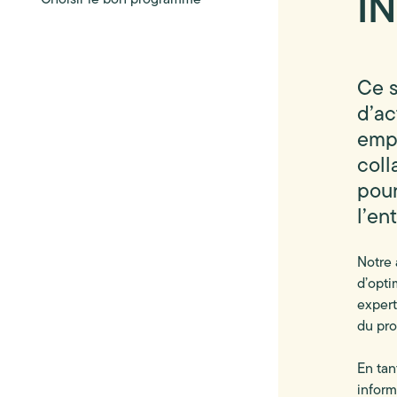
I
Choisir le bon programme
Ce s
d’ac
empl
coll
pour
l’en
Notre 
d’opti
expert
du pr
En tan
inform