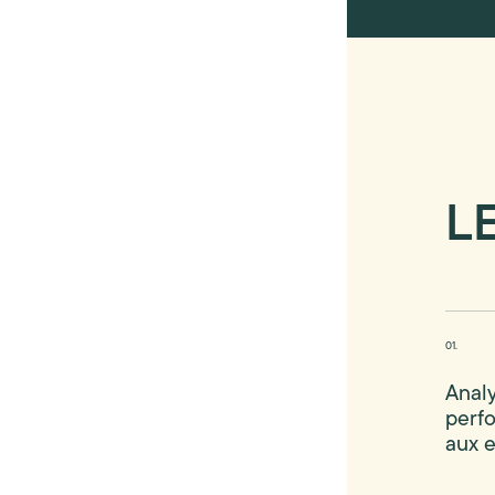
L
0
1.
Analy
perf
aux 