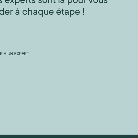
 experts sont là pour vous
der à chaque étape !
R À UN EXPERT