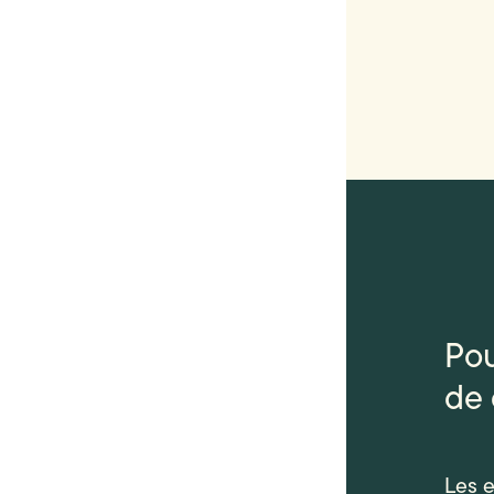
Pou
de 
Les e