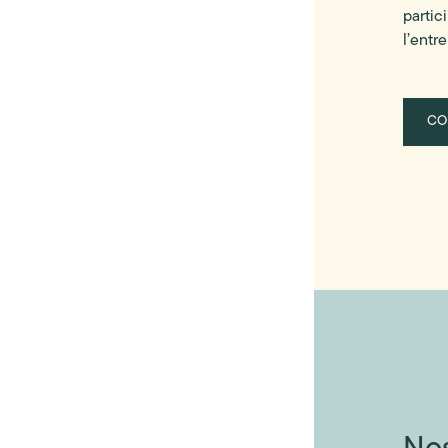
partic
l’entr
CO